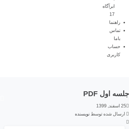
ابرآگاه
17
راهنما
تماس
باما
حساب
کاربری
ه اول PDF
1399
سال شده توسط
نویسنده