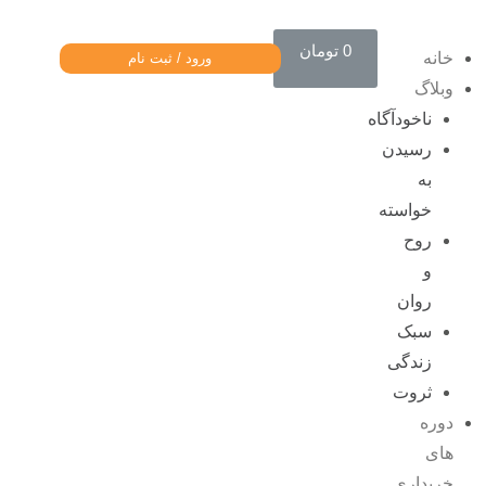
0
تومان
خانه
ورود / ثبت نام
وبلاگ
ناخودآگاه
رسیدن
به
خواسته
روح
و
روان
سبک
زندگی
ثروت
دوره
های
خریداری