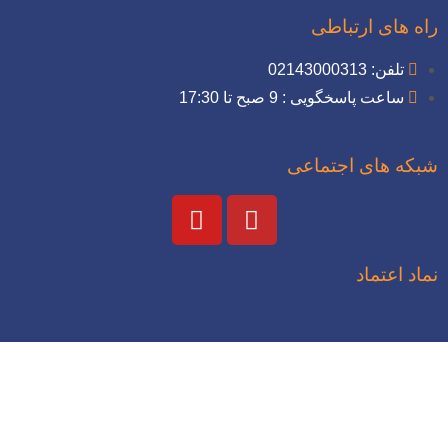
ه های ارتباطی
تلفن: 02143000313
ساعت پاسخگویی : 9 صبح تا 17:30
که های اجتماعی
اد اعتماد