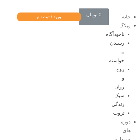
0
تومان
خانه
ورود / ثبت نام
وبلاگ
ناخودآگاه
رسیدن
به
خواسته
روح
و
روان
سبک
زندگی
ثروت
دوره
های
خریداری