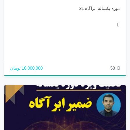
دوره یکساله ابرآگاه 21
58
18,000,000 تومان