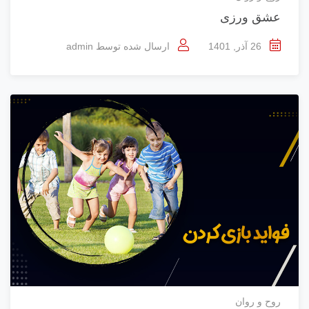
عشق ورزی
26 آذر, 1401
ارسال شده توسط
admin
روح و روان