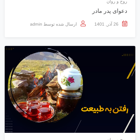
روح و روان
دعوای پدر مادر
26 آذر, 1401
ارسال شده توسط
admin
روح و روان