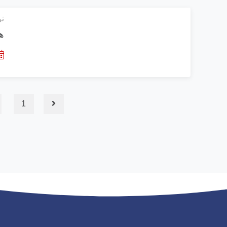
ثر
ه
1