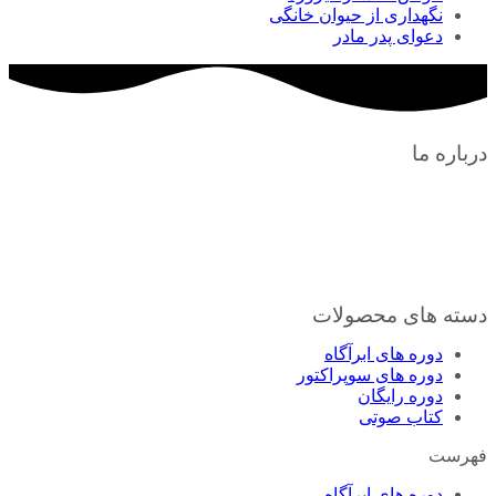
نگهداری از حیوان خانگی
دعوای پدر مادر
درباره ما
تا حالا شده از خودتون بپرسین اگه شرایط زندگیم دست خودم بود،
چی میشد؟!؟ خب ما اینجاییم تا با کمک هم شرایط زندگیمونو توی
دستمون بگیریم و به چیزهایی که میخوایم برسیم. تمام تلاش ما
کمک به شما برای رسیدن به خواسته هاتونه. اینا کوچیک ترین هدف
مجموعه پولسازی سریع هست
دسته های محصولات
دوره های ابرآگاه
دوره های سوپراکتور
دوره رایگان
کتاب صوتی
فهرست
دوره های ابرآگاه