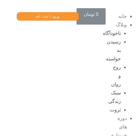
0
تومان
خانه
ورود / ثبت نام
وبلاگ
ناخودآگاه
رسیدن
به
خواسته
روح
و
روان
سبک
زندگی
ثروت
دوره
های
خریداری