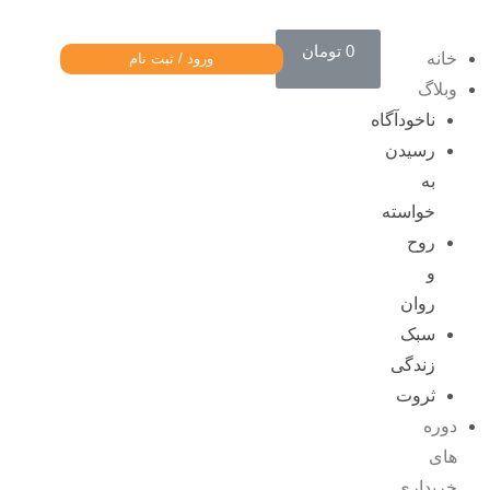
0
تومان
خانه
ورود / ثبت نام
وبلاگ
ناخودآگاه
رسیدن
به
خواسته
روح
و
روان
سبک
زندگی
ثروت
دوره
های
خریداری