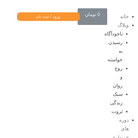
0
تومان
خانه
ورود / ثبت نام
وبلاگ
ناخودآگاه
رسیدن
به
خواسته
روح
و
روان
سبک
زندگی
ثروت
دوره
های
خریداری