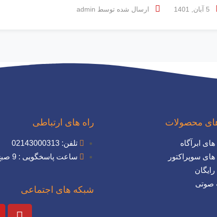
5 آبان, 1401
ارسال شده توسط
admin
ای محصولات
راه های ارتباطی
های ابرآگاه
تلفن: 02143000313
های سوپراکتور
ساعت پاسخگویی : 9 صبح تا 17:30
رایگان
 صوتی
شبکه های اجتماعی