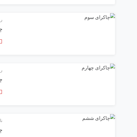
رو
چ
رو
چ
نا
چ