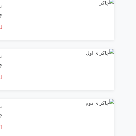
رو
چا
رو
چ
رو
چ